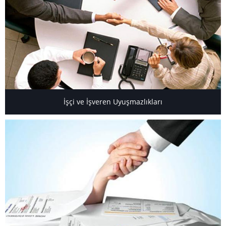
İşçi ve İşveren Uyuşmazlıkları