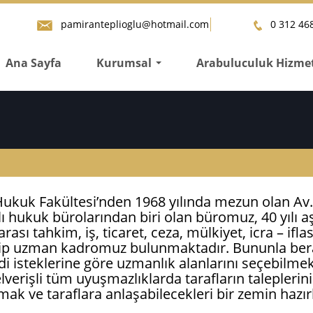
pamiranteplioglu@hotmail.com
0 312 468
Ana Sayfa
Kurumsal
Arabuluculuk Hizmet
...
ukuk Fakültesi’nden 1968 yılında mezun olan Av.
lı hukuk bürolarından biri olan büromuz, 40 yılı 
 tahkim, iş, ticaret, ceza, mülkiyet, icra – iflas,
ahip uzman kadromuz bulunmaktadır. Bununla bera
 isteklerine göre uzmanlık alanlarını seçebilme
verişli tüm uyuşmazlıklarda tarafların taleplerini 
 ve taraflara anlaşabilecekleri bir zemin hazır