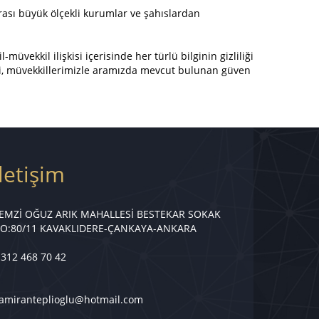
arası büyük ölçekli kurumlar ve şahıslardan
üvekkil ilişkisi içerisinde her türlü bilginin gizliliği
i, müvekkillerimizle aramızda mevcut bulunan güven
İletişim
EMZİ OĞUZ ARIK MAHALLESİ BESTEKAR SOKAK
O:80/11 KAVAKLIDERE-ÇANKAYA-ANKARA
 312 468 70 42
amiranteplioglu@hotmail.com