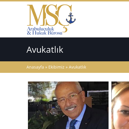
Avukatlık
Anasayfa
»
Ekibimiz
»
Avukatlık