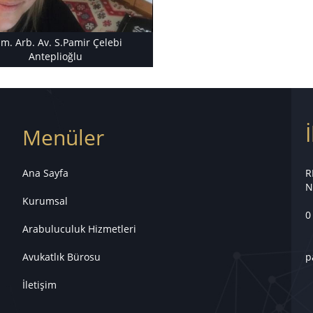
m. Arb. Av. S.Pamir Çelebi
Anteplioğlu
Menüler
Ana Sayfa
R
N
Kurumsal
0
Arabuluculuk Hizmetleri
Avukatlık Bürosu
p
İletişim